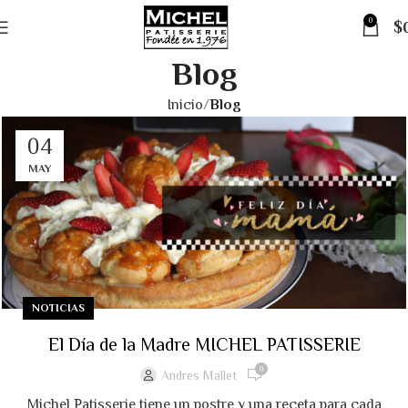
0
$
Blog
Inicio
Blog
04
MAY
NOTICIAS
El Día de la Madre MICHEL PATISSERIE
0
Andres Mallet
Michel Patisserie tiene un postre y una receta para cada