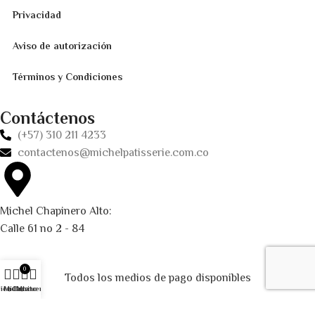
Privacidad
Aviso de autorización
Términos y Condiciones
Contáctenos
(+57) 310 211 4233
contactenos@michelpatisserie.com.co
Michel Chapinero Alto:
Calle 61 no 2 - 84
0
Todos los medios de pago disponibles
ienda
Mi lista
Carrito
Mi cuenta